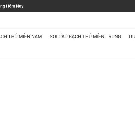
Nẵng Hôm Nay
ẠCH THỦ MIỀN NAM
SOI CẦU BẠCH THỦ MIỀN TRUNG
DỰ