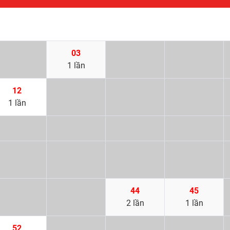
03
1 lần
12
1 lần
44
45
2 lần
1 lần
52