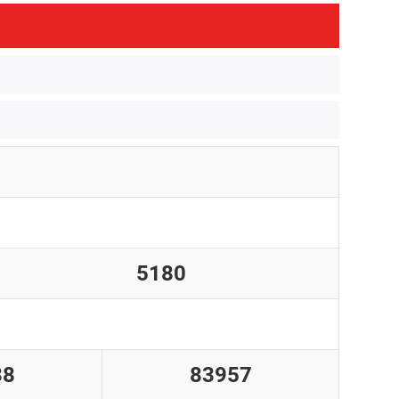
5
1
8
0
3
8
8
3
9
5
7