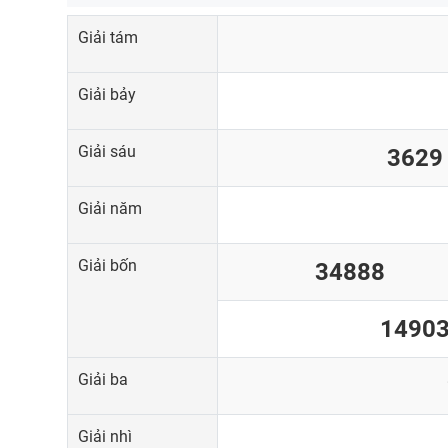
Giải tám
Giải bảy
Giải sáu
3
6
2
9
Giải năm
Giải bốn
3
4
8
8
8
1
4
9
0
Giải ba
Giải nhì