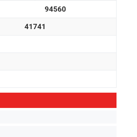
9
4
5
6
0
4
1
7
4
1