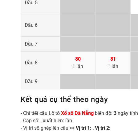
Đầu 5
Đầu 6
Đầu 7
80
81
Đầu 8
1 lần
1 lần
Đầu 9
Kết quả cụ thể theo ngày
- Chi tiết cầu Lô tô
Xổ số Đà Nẵng
biên độ:
3
ngày tính
- Cặp số:
, xuất hiện:
lần
- Vị trí số ghép lên cầu >>
Vị trí 1:
,
Vị trí 2: