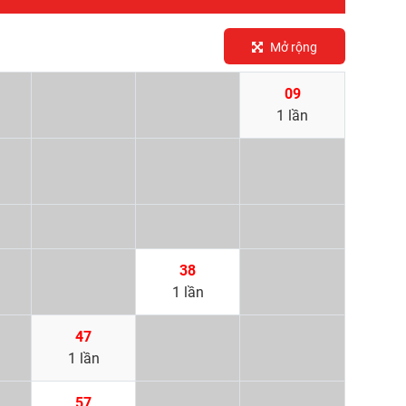
Mở rộng
09
1 lần
38
1 lần
47
1 lần
57