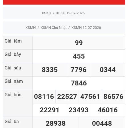
XSKG
XSKG 12-07-2026
XSMN
XSMN Chủ Nhật
XSMN 12-07-2026
Giải tám
9
9
Giải bảy
4
5
5
Giải sáu
8
3
3
5
7
7
9
6
0
3
4
4
Giải năm
7
8
4
6
Giải bốn
0
8
1
1
6
2
2
5
2
7
4
7
5
6
1
8
6
5
7
6
2
2
2
9
1
2
3
4
9
3
4
6
0
1
6
Giải ba
2
8
9
3
8
0
0
4
4
8