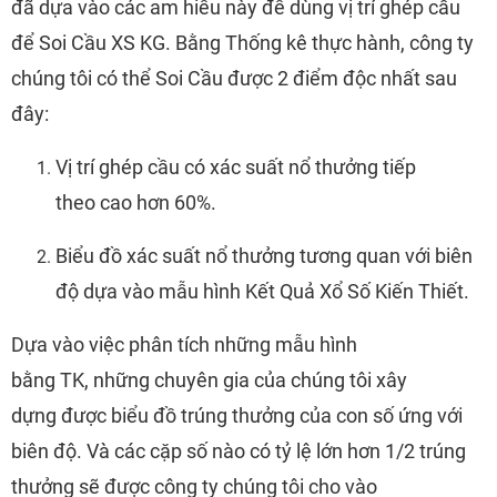
đã dựa vào các am hiểu này để dùng vị trí ghép cầu
để Soi Cầu XS KG. Bằng Thống kê thực hành, công ty
chúng tôi có thể Soi Cầu được 2 điểm độc nhất sau
đây:
Vị trí ghép cầu có xác suất nổ thưởng tiếp
theo cao hơn 60%.
Biểu đồ xác suất nổ thưởng tương quan với biên
độ dựa vào mẫu hình Kết Quả Xổ Số Kiến Thiết.
Dựa vào việc phân tích những mẫu hình
bằng TK, những chuyên gia của chúng tôi xây
dựng được biểu đồ trúng thưởng của con số ứng với
biên độ. Và các cặp số nào có tỷ lệ lớn hơn 1/2 trúng
thưởng sẽ được công ty chúng tôi cho vào