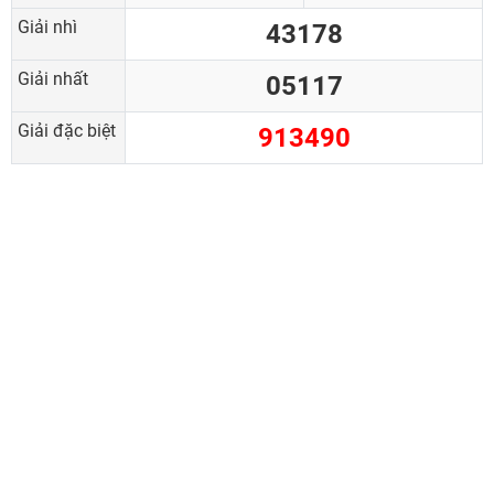
Giải nhì
4
3
1
7
8
Giải nhất
0
5
1
1
7
Giải đặc biệt
9
1
3
4
9
0