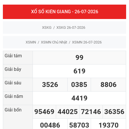
XỔ SỐ KIÊN GIANG - 26-07-2026
XSKG
XSKG 26-07-2026
XSMN
XSMN Chủ Nhật
XSMN 26-07-2026
Giải tám
9
9
Giải bảy
6
1
9
Giải sáu
3
5
2
6
0
3
8
5
8
8
0
6
Giải năm
4
4
1
9
Giải bốn
9
5
4
6
9
4
4
0
2
5
7
2
1
4
6
3
6
3
5
6
0
0
4
8
6
5
8
7
0
3
1
9
3
7
0