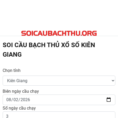
SOI CẦU BẠCH THỦ XỔ SỐ KIÊN
GIANG
Chọn tỉnh
Biên ngày cầu chạy
Số ngày cầu chạy