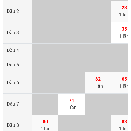
23
Đầu 2
1 lần
33
Đầu 3
1 lần
Đầu 4
Đầu 5
62
63
Đầu 6
1 lần
1 lần
71
Đầu 7
1 lần
80
83
Đầu 8
1 lần
1 lần