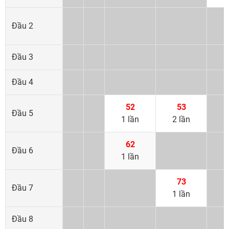
Đầu 2
Đầu 3
Đầu 4
52
53
Đầu 5
1 lần
2 lần
62
Đầu 6
1 lần
73
Đầu 7
1 lần
Đầu 8