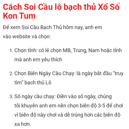
Cách Soi Cầu lô bạch thủ Xổ Số
Kon Tum
Để xem Soi Cầu Bạch Thủ hôm nay, anh em
vào website và chọn:
Chọn tỉnh: có lẻ chọn MB, Trung, Nam hoặc tỉnh
mà anh em yêu thích
Chọn Biên Ngày Cầu Chạy: là ngày bắt đầu “truy
tìm” bạch thủ Lô
Số ngày cầu chạy: Điền vào số ngày, chúng
tôi khuyên anh em nên chọn biên độ 3-5 để chơi
vì biên độ này chơi và dễ trúng hơn các biên độ
xa hơn.