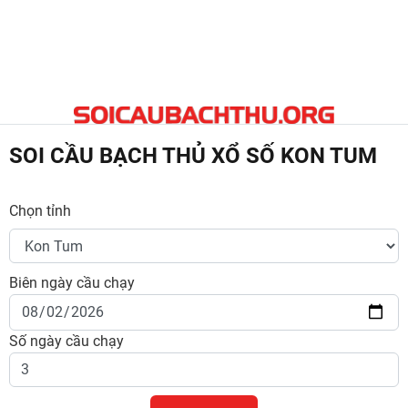
SOI CẦU BẠCH THỦ XỔ SỐ KON TUM
Chọn tỉnh
Biên ngày cầu chạy
Số ngày cầu chạy