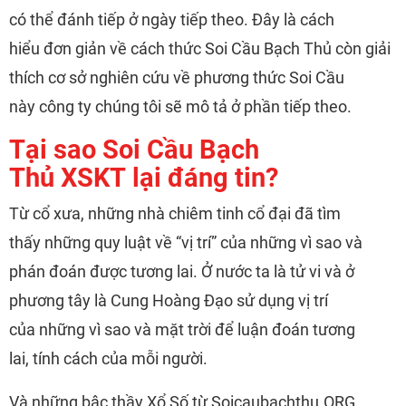
có thể đánh tiếp ở ngày tiếp theo. Đây là cách
hiểu đơn giản về cách thức Soi Cầu Bạch Thủ còn giải
thích cơ sở nghiên cứu về phương thức Soi Cầu
này công ty chúng tôi sẽ mô tả ở phần tiếp theo.
Tại sao Soi Cầu Bạch
Thủ XSKT lại đáng tin?
Từ cổ xưa, những nhà chiêm tinh cổ đại đã tìm
thấy những quy luật về “vị trí” của những vì sao và
phán đoán được tương lai. Ở nước ta là tử vi và ở
phương tây là Cung Hoàng Đạo sử dụng vị trí
của những vì sao và mặt trời để luận đoán tương
lai, tính cách của mỗi người.
Và những bậc thầy Xổ Số từ Soicaubachthu.ORG