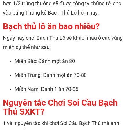
hơn 1/2 trúng thưởng sẽ được công ty chúng tôi cho
vào bảng Thống kê Bạch Thủ Lô hôm nay.
Bạch thủ lô ăn bao nhiêu?
Ngày nay chơi Bạch Thủ Lô sẽ khác nhau ở các vùng
miền cụ thể như sau:
Miền Bắc: Đánh một ăn 80
Miền Trung: Đánh một ăn 70-80
Miền Nam: Đanh 1 ăn 70-85
Nguyên tắc Chơi Soi Cầu Bạch
Thủ SXKT?
1 vài nguyên tắc khi chơi Soi Cầu Bạch Thủ mà anh