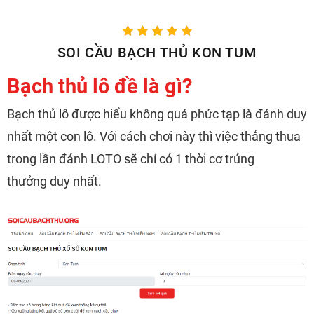
SOI CẦU BẠCH THỦ KON TUM
Bạch thủ lô đề là gì?
Bạch thủ lô được hiểu không quá phức tạp là đánh duy
nhất một con lô. Với cách chơi này thì việc thắng thua
trong lần đánh LOTO sẽ chỉ có 1 thời cơ trúng
thưởng duy nhất.