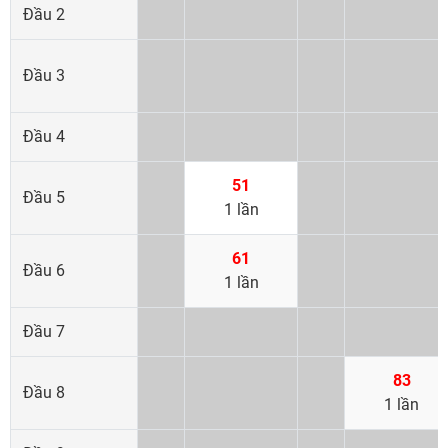
Đầu 2
Đầu 3
Đầu 4
51
Đầu 5
1 lần
61
Đầu 6
1 lần
Đầu 7
83
Đầu 8
1 lần