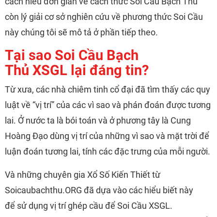
cách hiểu đơn giản về cách thức Soi Cầu Bạch Thủ
còn lý giải cơ sở nghiên cứu về phương thức Soi Cầu
này chúng tôi sẽ mô tả ở phần tiếp theo.
Tại sao Soi Cầu Bạch
Thủ XSGL lại đáng tin?
Từ xưa, các nhà chiêm tinh cổ đại đã tìm thấy các quy
luật về “vị trí” của các vì sao và phán đoán được tương
lai. Ở nước ta là bói toán và ở phương tây là Cung
Hoàng Đạo dùng vị trí của những vì sao và mặt trời để
luận đoán tương lai, tính các đặc trưng của mỗi người.
Và những chuyên gia Xổ Số Kiến Thiết từ
Soicaubachthu.ORG đã dựa vào các hiểu biết này
để sử dụng vị trí ghép cầu để Soi Cầu XSGL.