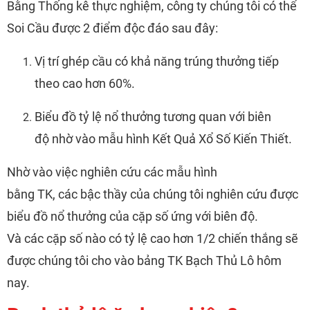
Bằng Thống kê thực nghiệm, công ty chúng tôi có thể
Soi Cầu được 2 điểm độc đáo sau đây:
Vị trí ghép cầu có khả năng trúng thưởng tiếp
theo cao hơn 60%.
Biểu đồ tỷ lệ nổ thưởng tương quan với biên
độ nhờ vào mẫu hình Kết Quả Xổ Số Kiến Thiết.
Nhờ vào việc nghiên cứu các mẫu hình
bằng TK, các bậc thầy của chúng tôi nghiên cứu được
biểu đồ nổ thưởng của cặp số ứng với biên độ.
Và các cặp số nào có tỷ lệ cao hơn 1/2 chiến thắng sẽ
được chúng tôi cho vào bảng TK Bạch Thủ Lô hôm
nay.