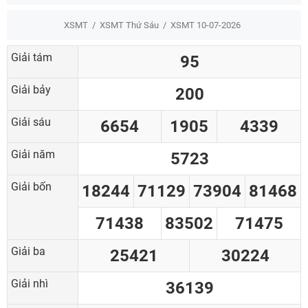
XSMT
XSMT Thứ Sáu
XSMT 10-07-2026
Giải tám
9
5
Giải bảy
2
0
0
Giải sáu
6
6
5
4
1
9
0
5
4
3
3
9
Giải năm
5
7
2
3
Giải bốn
1
8
2
4
4
7
1
1
2
9
7
3
9
0
4
8
1
4
6
8
7
1
4
3
8
8
3
5
0
2
7
1
4
7
5
Giải ba
2
5
4
2
1
3
0
2
2
4
Giải nhì
3
6
1
3
9