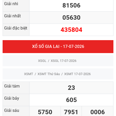
Giải nhì
8
1
5
0
6
Giải nhất
0
5
6
3
0
Giải đặc biệt
4
3
5
8
0
4
XỔ SỐ GIA LAI - 17-07-2026
XSGL
XSGL 17-07-2026
XSMT
XSMT Thứ Sáu
XSMT 17-07-2026
Giải tám
2
3
Giải bảy
6
0
5
Giải sáu
5
7
5
0
7
9
5
1
0
0
0
6