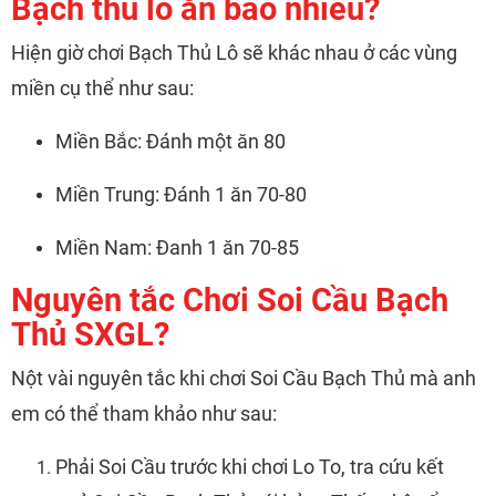
Bạch thủ lô ăn bao nhiêu?
Hiện giờ chơi Bạch Thủ Lô sẽ khác nhau ở các vùng
miền cụ thể như sau:
Miền Bắc: Đánh một ăn 80
Miền Trung: Đánh 1 ăn 70-80
Miền Nam: Đanh 1 ăn 70-85
Nguyên tắc Chơi Soi Cầu Bạch
Thủ SXGL?
Nột vài nguyên tắc khi chơi Soi Cầu Bạch Thủ mà anh
em có thể tham khảo như sau:
Phải Soi Cầu trước khi chơi Lo To, tra cứu kết