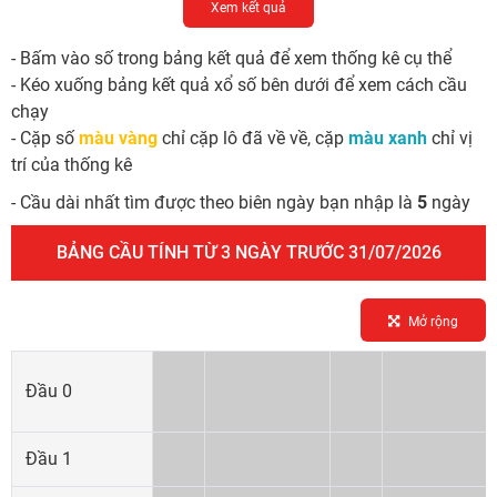
Xem kết quả
- Bấm vào số trong bảng kết quả để xem thống kê cụ thể
- Kéo xuống bảng kết quả xổ số bên dưới để xem cách cầu
chạy
- Cặp số
màu vàng
chỉ cặp lô đã về về, cặp
màu xanh
chỉ vị
trí của thống kê
- Cầu dài nhất tìm được theo biên ngày bạn nhập là
5
ngày
BẢNG CẦU TÍNH TỪ 3 NGÀY TRƯỚC
31/07/2026
Mở rộng
Đầu 0
Đầu 1